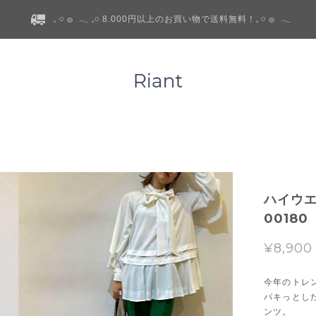
𓈒 𓏸 𓐍 𓂃 𓈒𓏸 8.000円以上のお買い物で送料無料！𓈒 𓏸 𓐍 𓂃
ハイウエ
00180
¥8,900
今年のトレ
パキっとし
ンツ。