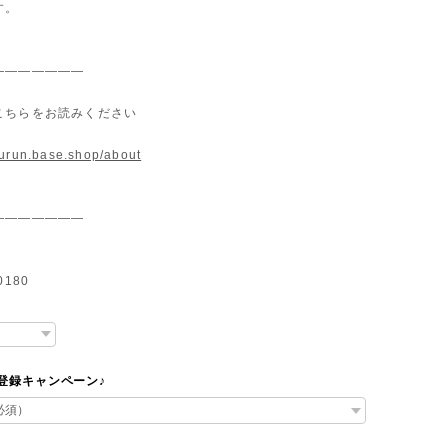
す。
———————
こちらをお読みください
murun.base.shop/about
———————
0180
達登録キャンペーン♪