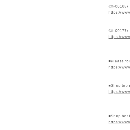
◎t-0016
https://ww
◎t-001
https://ww
■Please fo
https://www
■Shop top
https://www
■Shop hot 
https://ww