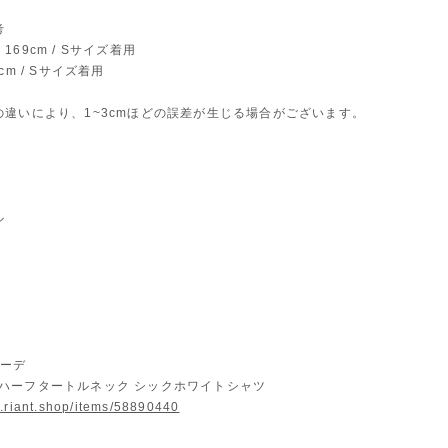
考
69cm / Sサイズ着用
cm / Sサイズ着用
の違いにより、1~3cmほどの誤差が生じる場合がございます。
ル
コーデ
75/ ハーフタートルネック シックホワイトシャツ
w.riant.shop/items/58890440