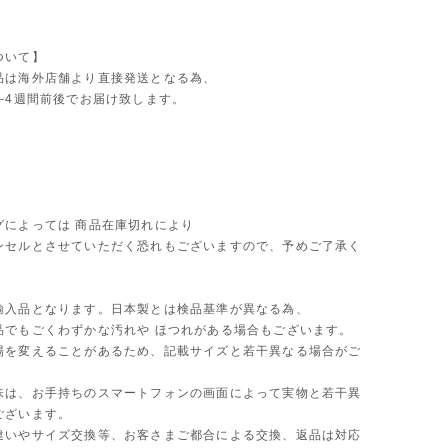
ついて】
品は海外店舗より直接発送となる為、
2-4週間前後でお届け致します。
グによっては 商品在庫切れにより
セルとさせていただく恐れもございますので、予めご了承く
。
輸入品となります。日本製とは検品基準が異なる為、
品でもごくわずかな汚れや ほつれがある場合もございます。
場を変えることがあるため、記載サイズと若干異なる場合がご
味は、お手持ちのスマートフォンの画面によって実物と若干異
ございます。
違いやサイズ交換等、お客さまご都合による交換、返品は対応