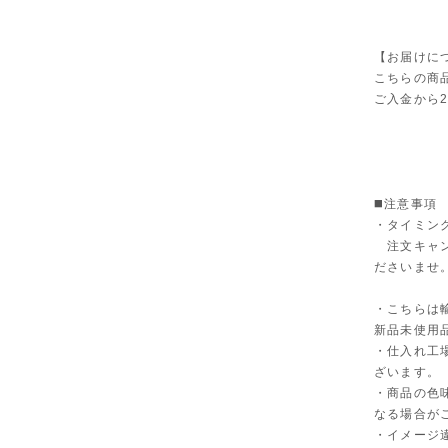
【お届けに
こちらの商
ご入金から
◼️注意事項
・タイミン
注文キャン
ださいませ
・こちらは
新品未使用
・仕入れ工
ざいます。
・商品の色
なる場合が
・イメージ