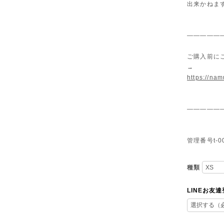
出来かねま
—————
ご購入前に
→
https://na
—————
管理番号t-0
種類
LINEお友