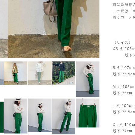
特に高身長
この夏は「
惹くコーデ
【サイズ】
XS 丈:106
股下:75
S 丈:107c
股下:75.5c
M 丈:108c
股下:76cm
L 丈:109c
股下:76.5c
XL 丈:110
股下:77cm