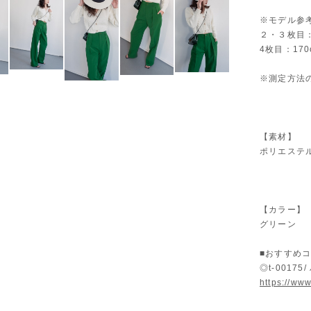
※モデル参
２・３枚目：1
4枚目：170
※測定方法
【素材】
ポリエステ
【カラー】
グリーン
■おすすめ
◎t-001
https://ww