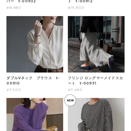
バー t-00932
ト t-00912
¥8,680
¥19,800
ダブルVネック ブラウス t-
フリンジ ロングマーメイドスカ
00910
ート t-00931
¥7,900
¥7,480