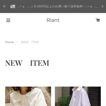
𓈒 𓏸 𓐍 𓂃 𓈒𓏸 8.000円以上のお買い物で送料無料！𓈒 𓏸 𓐍 𓂃
Home
NEW ITEM
NEW ITEM