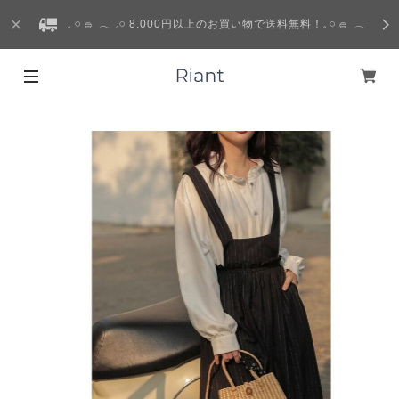
𓈒 𓏸 𓐍 𓂃 𓈒𓏸 8.000円以上のお買い物で送料無料！𓈒 𓏸 𓐍 𓂃