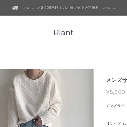
𓈒 𓏸 𓐍 𓂃 𓈒𓏸 8.000円以上のお買い物で送料無料！𓈒 𓏸 𓐍 𓂃
メンズサ
¥5,900
メンズサイ
【サイズ（c