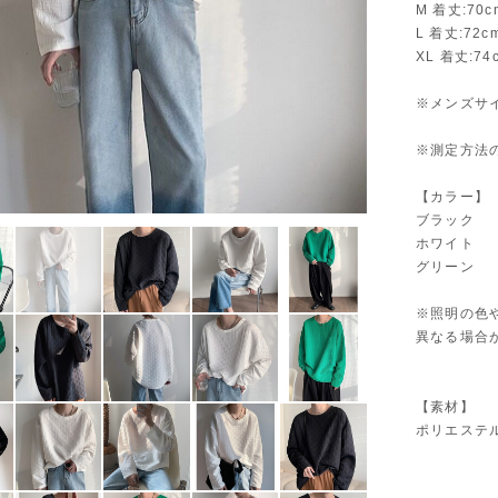
M 着丈:70
L 着丈:72
XL 着丈:7
※メンズサ
※測定方法
【カラー】
ブラック
ホワイト
グリーン
※照明の色
異なる場合
【素材】
ポリエステ