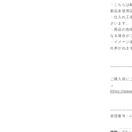
・こちらは
新品未使用
・仕入れ工
ざいます。
・商品の色
なる場合が
・イメージ
出来かねま
—————
ご購入前に
→
https://www
—————
管理番号：t-