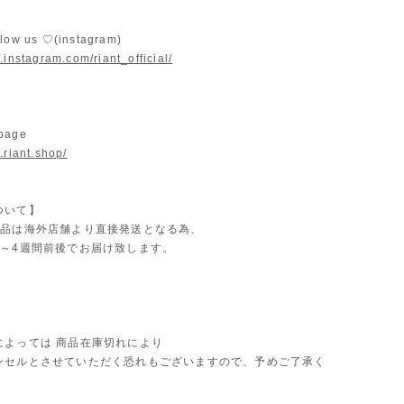
llow us ♡(instagram)
.instagram.com/riant_official/
 page
.riant.shop/
ついて】
商品は海外店舗より直接発送となる為、
2～4週間前後でお届け致します。
によっては 商品在庫切れにより
セルとさせていただく恐れもございますので、予めご了承く
。