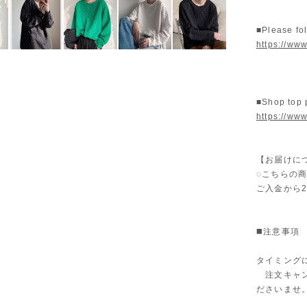
■Please fo
https://www
■Shop top
https://www
【お届けに
◌こちらの
ご入金から
◼️注意事項
タイミング
注文キャン
ださいませ