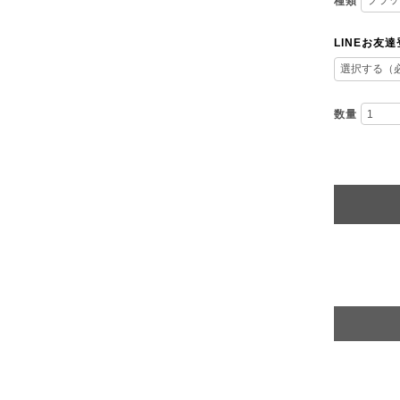
種類
LINEお友
数量