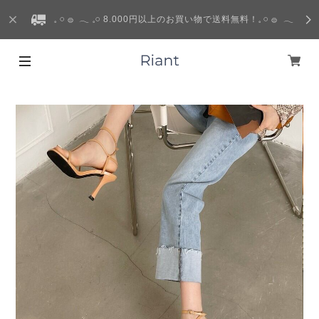
𓈒 𓏸 𓐍 𓂃 𓈒𓏸 8.000円以上のお買い物で送料無料！𓈒 𓏸 𓐍 𓂃