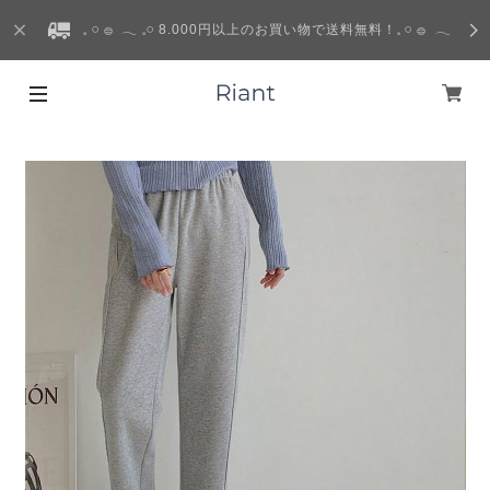
𓈒 𓏸 𓐍 𓂃 𓈒𓏸 8.000円以上のお買い物で送料無料！𓈒 𓏸 𓐍 𓂃