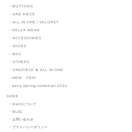
BOTTOMS
ONE PIECE
ALL IN ONE / SALOPET
RELAX WEAR
ACCESSORIES
SHOES
BAG
OTHERS
ONEPIECE ＆ ALL IN ONE
NEW ITEM
early spring collection 2024
GUIDE
Riantについて
BLOG
お問い合わせ
プライバシーポリシー