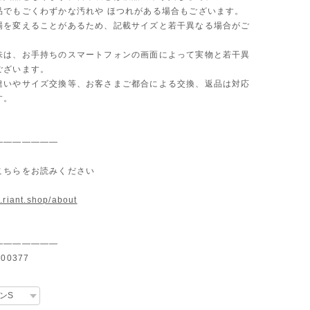
品でもごくわずかな汚れや ほつれがある場合もございます。
場を変えることがあるため、記載サイズと若干異なる場合がご
味は、お手持ちのスマートフォンの画面によって実物と若干異
ございます。
違いやサイズ交換等、お客さまご都合による交換、返品は対応
す。
———————
こちらをお読みください
.riant.shop/about
———————
00377