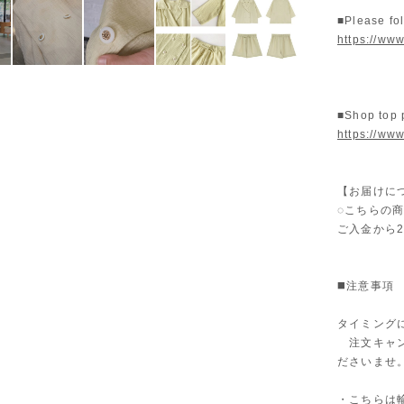
■Please fo
https://www
■Shop top
https://www
【お届けに
◌こちらの
ご入金から
◼️注意事項
タイミング
注文キャン
ださいませ
・こちらは