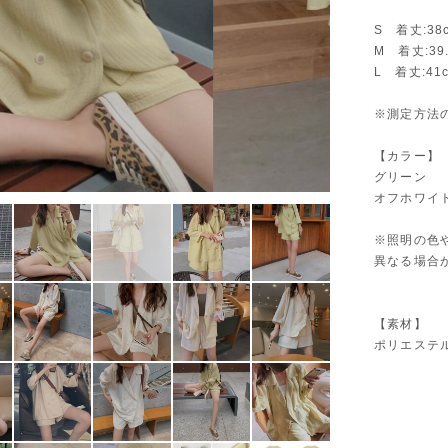
S 着丈:38
M 着丈:39
L 着丈:41
※測定方法
【カラー】
グリーン
オフホワイ
※照明の色
異なる場合
【素材】
ポリエステ