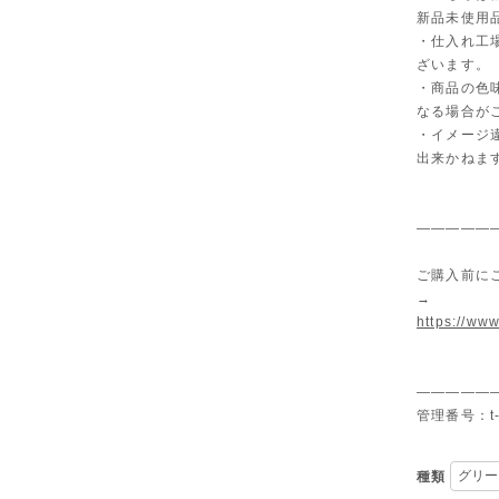
新品未使用
・仕入れ工
ざいます。
・商品の色
なる場合が
・イメージ
出来かねま
—————
ご購入前に
→
https://www
—————
管理番号：t-
種類