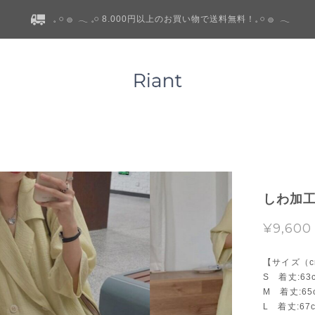
𓈒 𓏸 𓐍 𓂃 𓈒𓏸 8.000円以上のお買い物で送料無料！𓈒 𓏸 𓐍 𓂃
しわ加工
¥9,600
【サイズ（c
S 着丈:63
M 着丈:65
L 着丈:67