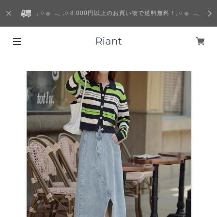
𓈒 𓏸 𓐍 𓂃 𓈒𓏸 8.000円以上のお買い物で送料無料！𓈒 𓏸 𓐍 𓂃