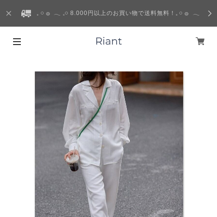
𓈒 𓏸 𓐍 𓂃 𓈒𓏸 8.000円以上のお買い物で送料無料！𓈒 𓏸 𓐍 𓂃