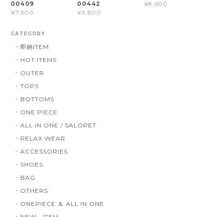
00409
00442
¥8,600
¥7,900
¥9,800
CATEGORY
即納ITEM
HOT ITEMS
OUTER
TOPS
BOTTOMS
ONE PIECE
ALL IN ONE / SALOPET
RELAX WEAR
ACCESSORIES
SHOES
BAG
OTHERS
ONEPIECE ＆ ALL IN ONE
NEW ITEM