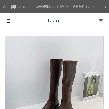
𓈒 𓏸 𓐍 𓂃 𓈒𓏸 8.000円以上のお買い物で送料無料！𓈒 𓏸 𓐍 𓂃