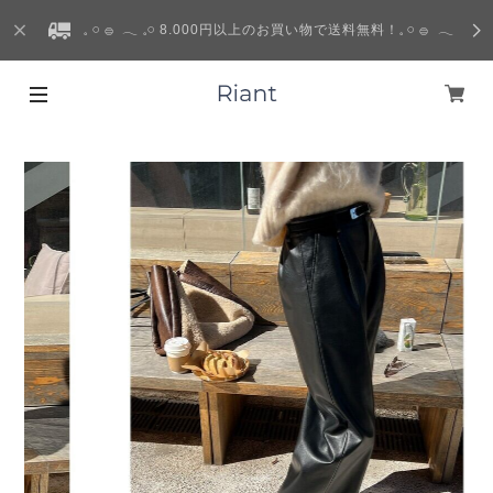
𓈒 𓏸 𓐍 𓂃 𓈒𓏸 8.000円以上のお買い物で送料無料！𓈒 𓏸 𓐍 𓂃