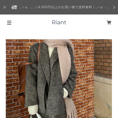
𓈒 𓏸 𓐍 𓂃 𓈒𓏸 8.000円以上のお買い物で送料無料！𓈒 𓏸 𓐍 𓂃