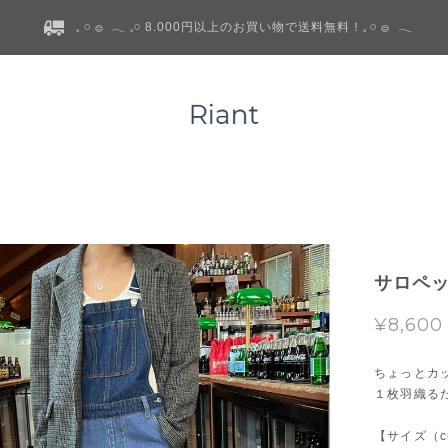
𓈒 𓏸 𓐍 𓂃 𓈒𓏸 8.000円以上のお買い物で送料無料！𓈒 𓏸 𓐍 𓂃
サロペッ
¥8,600
ちょっとカ
１枚羽織る
【サイズ（c