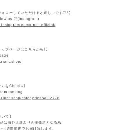
フォローしていただけると嬉しいです♡⇩】
llow us ♡(instagram)
.instagram.com/riant_official/
トップページはこちらから⇩】
 page
.riant.shop/
ムをCheck⇩】
item ranking
w.riant.shop/categories/4092776
ついて】
商品は海外店舗より直接発送となる為、
2～4週間前後でお届け致します。