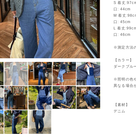
S 着丈:97
口: 44cm
M 着丈:9
口: 45cm
L 着丈:99
口: 46cm
※測定方法
【カラー】
ダークブル
※照明の色
異なる場合
【素材】
デニム