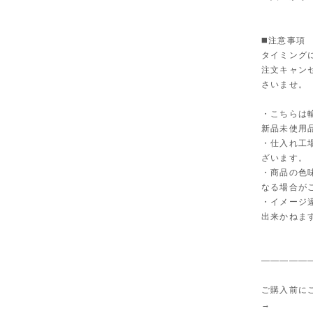
◼️注意事項
タイミング
注文キャン
さいませ。
・こちらは
新品未使用
・仕入れ工
ざいます。
・商品の色
なる場合が
・イメージ
出来かねま
—————
ご購入前に
→