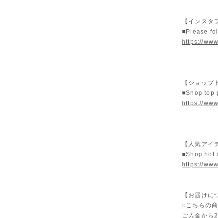
【インスタ
■Please fo
https://www
【ショップ
■Shop top
https://www
【人気アイテ
■Shop hot 
https://ww
【お届けに
◌こちらの
ご入金から