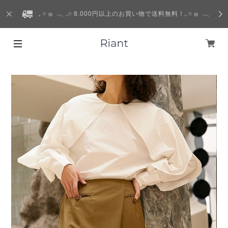
𓈒 𓏸 𓐍 𓂃 𓈒𓏸 8.000円以上のお買い物で送料無料！𓈒 𓏸 𓐍 𓂃