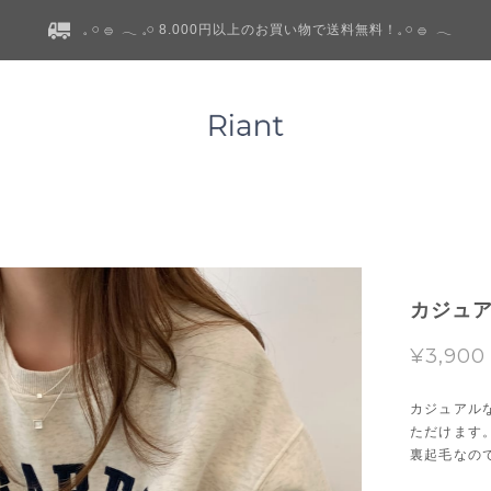
𓈒 𓏸 𓐍 𓂃 𓈒𓏸 8.000円以上のお買い物で送料無料！𓈒 𓏸 𓐍 𓂃
カジュア
¥3,900
カジュアル
ただけます
裏起毛なの