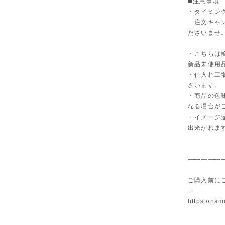
◼️注意事項
・タイミン
注文キャン
ださいませ
・こちらは
新品未使用
・仕入れ工
ざいます。
・商品の色
なる場合が
・イメージ
出来かねま
—————
ご購入前に
→
https://na