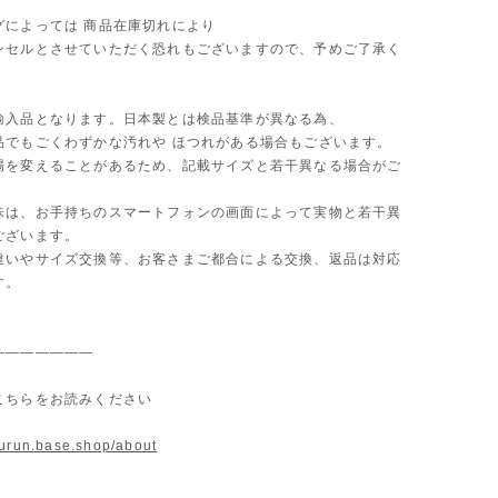
グによっては 商品在庫切れにより
セルとさせていただく恐れもございますので、予めご了承く
。
輸入品となります。日本製とは検品基準が異なる為、
品でもごくわずかな汚れや ほつれがある場合もございます。
場を変えることがあるため、記載サイズと若干異なる場合がご
味は、お手持ちのスマートフォンの画面によって実物と若干異
ございます。
違いやサイズ交換等、お客さまご都合による交換、返品は対応
す。
———————
こちらをお読みください
murun.base.shop/about