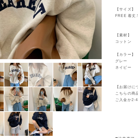
【サイズ】
FREE 着丈:
【素材】
コットン
【カラー】
グレー
ネイビー
【お届けに
こちらの商
ご入金か2-