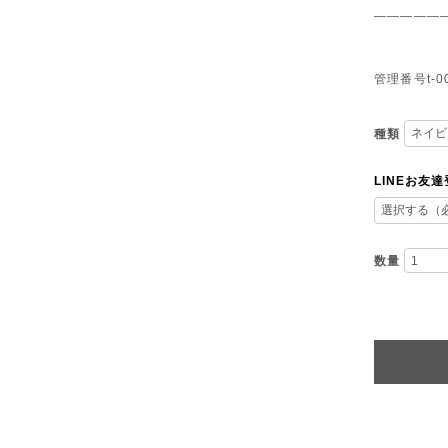
—————
管理番号t-0
種類
LINEお友
数量