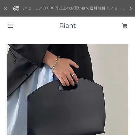
𓈒 𓏸 𓐍 𓂃 𓈒𓏸 8.000円以上のお買い物で送料無料！𓈒 𓏸 𓐍 𓂃