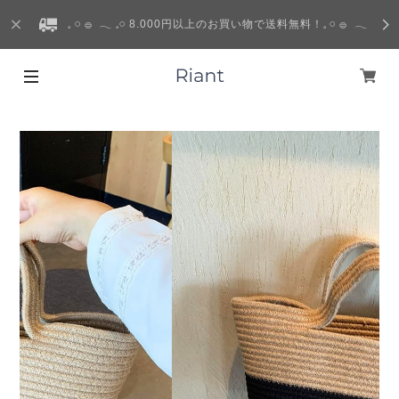
𓈒 𓏸 𓐍 𓂃 𓈒𓏸 8.000円以上のお買い物で送料無料！𓈒 𓏸 𓐍 𓂃