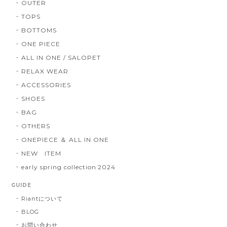
OUTER
TOPS
BOTTOMS
ONE PIECE
ALL IN ONE / SALOPET
RELAX WEAR
ACCESSORIES
SHOES
BAG
OTHERS
ONEPIECE ＆ ALL IN ONE
NEW ITEM
early spring collection 2024
GUIDE
Riantについて
BLOG
お問い合わせ