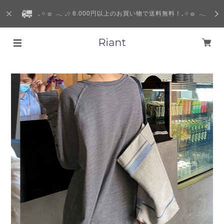
𓈒 𓏸 𓐍 𓂃 𓈒𓏸 8.000円以上のお買い物で送料無料！𓈒 𓏸 𓐍 𓂃