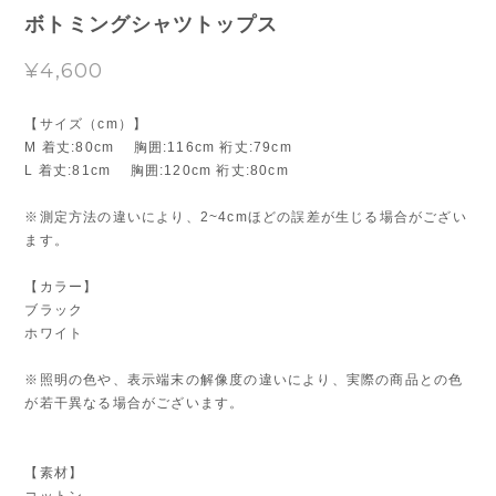
ボトミングシャツトップス
¥4,600
【サイズ（cm）】
M 着丈:80cm 胸囲:116cm 裄丈:79cm
L 着丈:81cm 胸囲:120cm 裄丈:80cm
※測定方法の違いにより、2~4cmほどの誤差が生じる場合がござい
ます。
【カラー】
ブラック
ホワイト
※照明の色や、表示端末の解像度の違いにより、実際の商品との色
が若干異なる場合がございます。
【素材】
コットン