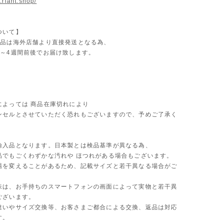
.riant.shop/
ついて】
商品は海外店舗より直接発送となる為、
2～4週間前後でお届け致します。
によっては 商品在庫切れにより
セルとさせていただく恐れもございますので、予めご了承く
。
輸入品となります。日本製とは検品基準が異なる為、
品でもごくわずかな汚れや ほつれがある場合もございます。
場を変えることがあるため、記載サイズと若干異なる場合がご
味は、お手持ちのスマートフォンの画面によって実物と若干異
ございます。
違いやサイズ交換等、お客さまご都合による交換、返品は対応
す。