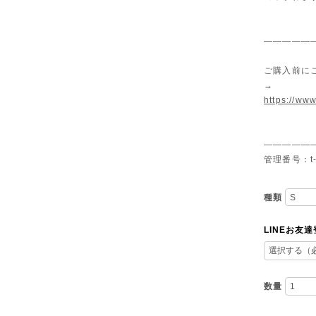
—————
ご購入前に
→
https://www
—————
管理番号：t-
種類
LINEお友
数量