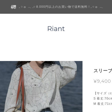
𓈒 𓏸 𓐍 𓂃 𓈒𓏸 8.000円以上のお買い物で送料無料！𓈒 𓏸 𓐍 𓂃
スリー
¥9,400
【サイズ（c
S 着丈:70
M 着丈:71