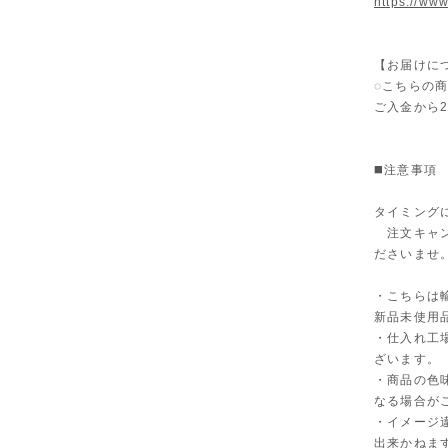
https://www
【お届けに
◌こちらの
ご入金から
◼️注意事項
タイミング
注文キャン
ださいませ
・こちらは
新品未使用
・仕入れ工
ざいます。
・商品の色
なる場合が
・イメージ
出来かねま