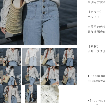
※測定方法
【カラー】
ホワイト
※照明の色
異なる場合
【素材】
ポリエステ
■Please fo
https://www
■Shop top