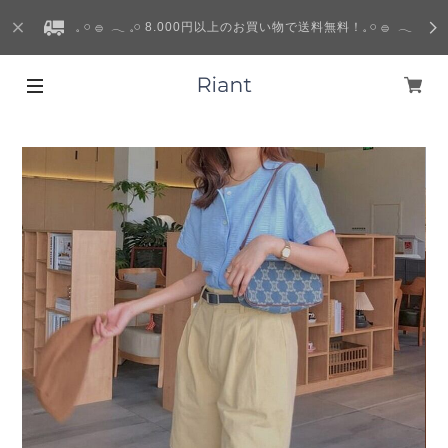
𓈒 𓏸 𓐍 𓂃 𓈒𓏸 8.000円以上のお買い物で送料無料！𓈒 𓏸 𓐍 𓂃