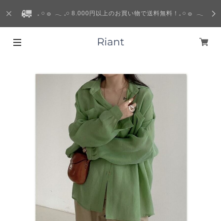
𓈒 𓏸 𓐍 𓂃 𓈒𓏸 8.000円以上のお買い物で送料無料！𓈒 𓏸 𓐍 𓂃