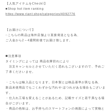
【人気アイテムをCheck⇩】
■Shop hot item ranking
https://www.riant.shop/categories/4092776
【お届けについて】
◌こちらの商品は海外店舗より直接発送となる為、
ご入金から2～4週間前後でお届け致します。
◼️注意事項
タイミングによっては 商品在庫切れにより
注文キャンセルとさせていただく恐れもございますので、予めご
了承くださいませ。
・こちらは輸入品となります。日本製とは検品基準が異なる為、
新品未使用品でもごくわずかな汚れや ほつれがある場合もございま
す。
・仕入れ工場を変えることがあるため、記載サイズと若干異なる場
合がございます。
・商品の色味は、お手持ちのスマートフォンの画面によって実物と