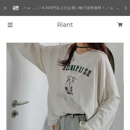
𓈒 𓏸 𓐍 𓂃 𓈒𓏸 8.000円以上のお買い物で送料無料！𓈒 𓏸 𓐍 𓂃