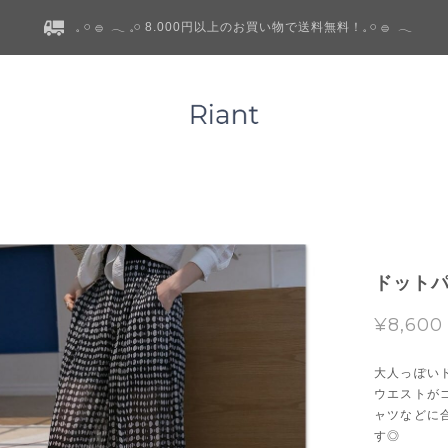
𓈒 𓏸 𓐍 𓂃 𓈒𓏸 8.000円以上のお買い物で送料無料！𓈒 𓏸 𓐍 𓂃
ドットパ
¥8,600
大人っぽい
ウエストが
ャツなどに
す◎