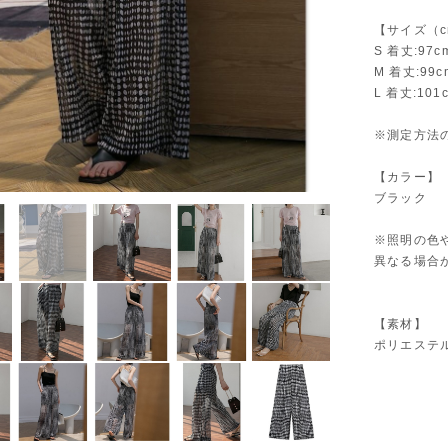
【サイズ（c
S 着丈:97
M 着丈:99
L 着丈:10
※測定方法
【カラー】
ブラック
※照明の色
異なる場合
【素材】
ポリエステ