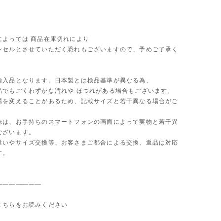
によっては 商品在庫切れにより
セルとさせていただく恐れもございますので、予めご了承く
。
輸入品となります。日本製とは検品基準が異なる為、
品でもごくわずかな汚れや ほつれがある場合もございます。
場を変えることがあるため、記載サイズと若干異なる場合がご
味は、お手持ちのスマートフォンの画面によって実物と若干異
ございます。
違いやサイズ交換等、お客さまご都合による交換、返品は対応
す。
———————
こちらをお読みください