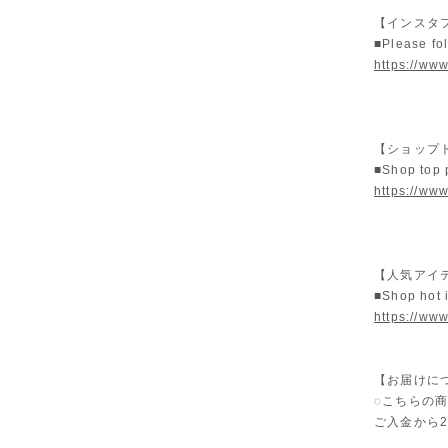
【インスタ
■Please fo
https://www
【ショップ
■Shop top
https://www
【人気アイテ
■Shop hot 
https://ww
【お届けに
◌こちらの
ご入金から