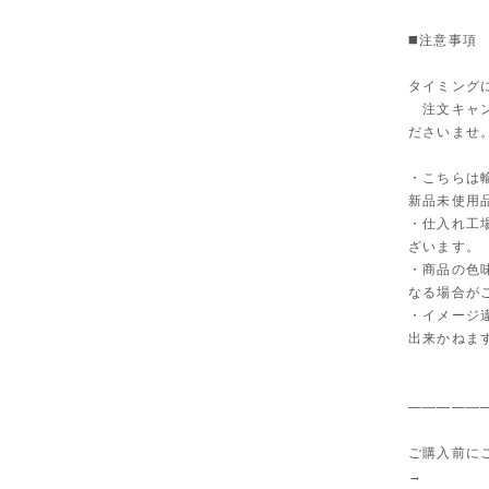
◼️注意事項
タイミング
注文キャン
ださいませ
・こちらは
新品未使用
・仕入れ工
ざいます。
・商品の色
なる場合が
・イメージ
出来かねま
—————
ご購入前に
→