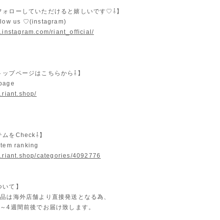
フォローしていただけると嬉しいです♡⇩】
llow us ♡(instagram)
.instagram.com/riant_official/
トップページはこちらから⇩】
 page
.riant.shop/
ムをCheck⇩】
item ranking
w.riant.shop/categories/4092776
ついて】
商品は海外店舗より直接発送となる為、
2～4週間前後でお届け致します。