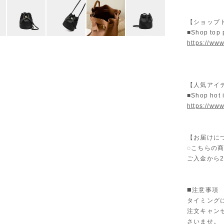
【ショップ
■Shop top
https://www
【人気アイテ
■Shop hot 
https://ww
【お届けに
◌こちらの
ご入金から
◼️注意事項
タイミング
注文キャン
さいませ。