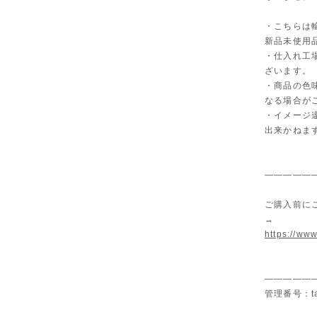
・こちらは
新品未使用
・仕入れ工
ざいます。
・商品の色
なる場合が
・イメージ
出来かねま
—————
ご購入前に
→
https://www
—————
管理番号：ta