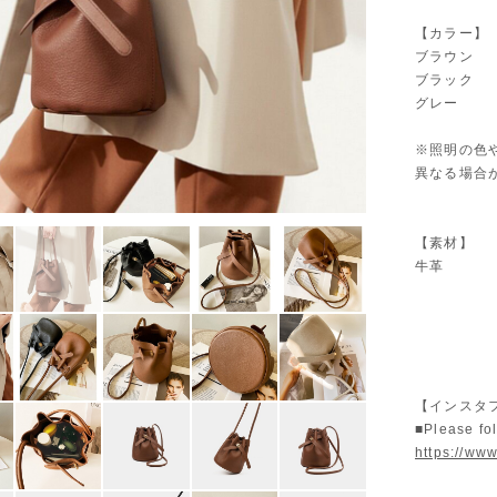
【カラー】
ブラウン
ブラック
グレー
※照明の色
異なる場合
【素材】
牛革
【インスタ
■Please fo
https://www