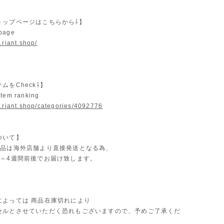
トップページはこちらから⇩】
 page
.riant.shop/
ムをCheck⇩】
item ranking
w.riant.shop/categories/4092776
ついて】
商品は海外店舗より直接発送となる為、
2～4週間前後でお届け致します。
によっては 商品在庫切れにより
セルとさせていただく恐れもございますので、予めご了承くだ