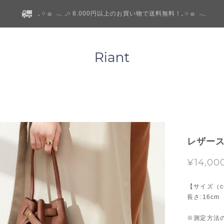
𓈒 𓏸 𓐍 𓂃 𓈒𓏸 8.000円以上のお買い物で送料無料！𓈒 𓏸 𓐍 𓂃
レザース
¥14,00
【サイズ（c
長さ:16cm
※測定方法