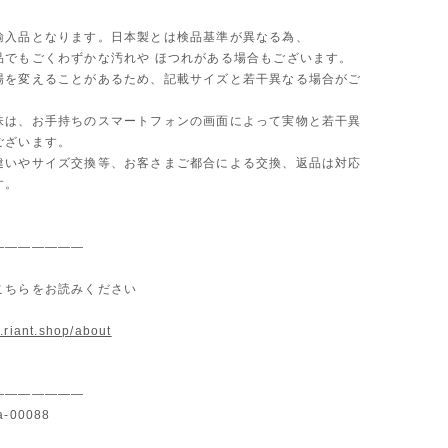
輸入品となります。日本製とは検品基準が異なる為、
品でもごくわずかな汚れや ほつれがある場合もございます。
場を変えることがあるため、記載サイズと若干異なる場合がご
味は、お手持ちのスマートフォンの画面によって実物と若干異
ございます。
違いやサイズ交換等、お客さまご都合による交換、返品は対応
す。
———————
こちらをお読みください
.riant.shop/about
———————
-00088