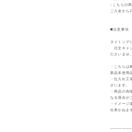
◌こちらの
ご入金から
◼️注意事項
タイミング
注文キャン
ださいませ
・こちらは
新品未使用
・仕入れ工
ざいます。
・商品の色
なる場合が
・イメージ
出来かねま
—————