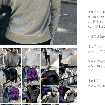
【サイズ（c
M 着丈:56
L 着丈:58
XL 着丈:6
※測定方法
【カラー】
グレー、ブ
※照明の色
異なる場合
【素材】
ビスコース8