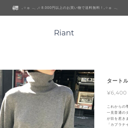
𓈒 𓏸 𓐍 𓂃 𓈒𓏸 8.000円以上のお買い物で送料無料！𓈒 𓏸 𓐍 𓂃
タートル
¥6,400
これからの
一見普通の
が目を惹き
「カブラナ