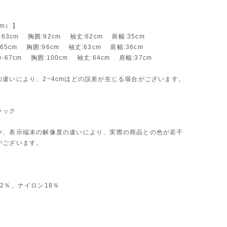
m）】
-63cm 胸囲:92cm 袖丈:62cm 肩幅:35cm
-65cm 胸囲:96cm 袖丈:63cm 肩幅:36cm
0-67cm 胸囲:100cm 袖丈:64cm 肩幅:37cm
の違いにより、2~4cmほどの誤差が生じる場合がございます。
ラック
や、表示端末の解像度の違いにより、実際の商品との色が若干
がございます。
2％、ナイロン18％