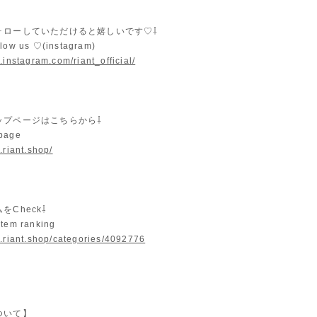
ォローしていただけると嬉しいです♡⇩
llow us ♡(instagram)
.instagram.com/riant_official/
ップページはこちらから⇩
 page
.riant.shop/
をCheck⇩
item ranking
w.riant.shop/categories/4092776
ついて】