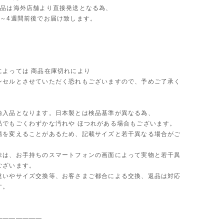
商品は海外店舗より直接発送となる為、
2～4週間前後でお届け致します。
によっては 商品在庫切れにより
セルとさせていただく恐れもございますので、予めご了承く
。
輸入品となります。日本製とは検品基準が異なる為、
品でもごくわずかな汚れや ほつれがある場合もございます。
場を変えることがあるため、記載サイズと若干異なる場合がご
味は、お手持ちのスマートフォンの画面によって実物と若干異
ございます。
違いやサイズ交換等、お客さまご都合による交換、返品は対応
す。
———————