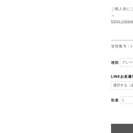
ご購入前に
→
https://www
—————
管理番号：t-
種類
LINEお友
数量