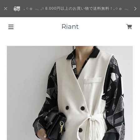
𓈒 𓏸 𓐍 𓂃 𓈒𓏸 8.000円以上のお買い物で送料無料！𓈒 𓏸 𓐍 𓂃