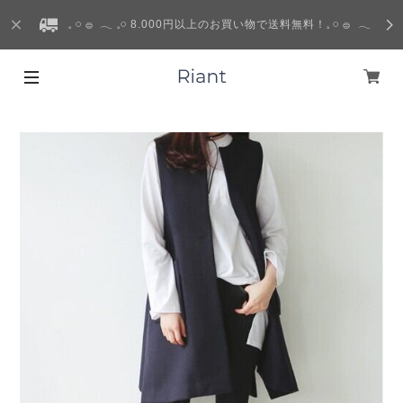
𓈒 𓏸 𓐍 𓂃 𓈒𓏸 8.000円以上のお買い物で送料無料！𓈒 𓏸 𓐍 𓂃