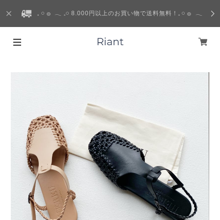
𓈒 𓏸 𓐍 𓂃 𓈒𓏸 8.000円以上のお買い物で送料無料！𓈒 𓏸 𓐍 𓂃