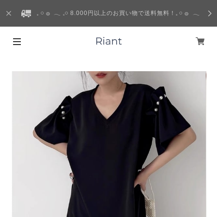
𓈒 𓏸 𓐍 𓂃 𓈒𓏸 8.000円以上のお買い物で送料無料！𓈒 𓏸 𓐍 𓂃