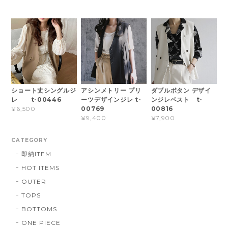
ショート丈シングルジ
アシンメトリー プリ
ダブルボタン デザイ
レ t-00446
ーツデザインジレ t-
ンジレベスト t-
00769
00816
¥6,500
¥9,400
¥7,900
CATEGORY
即納ITEM
HOT ITEMS
OUTER
TOPS
BOTTOMS
ONE PIECE