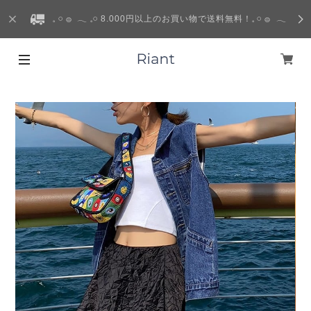
𓈒 𓏸 𓐍 𓂃 𓈒𓏸 8.000円以上のお買い物で送料無料！𓈒 𓏸 𓐍 𓂃