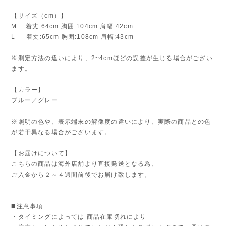
【サイズ（cm）】
M 着丈:64cm 胸囲:104cm 肩幅:42cm
L 着丈:65cm 胸囲:108cm 肩幅:43cm
※測定方法の違いにより、2~4cmほどの誤差が生じる場合がござい
ます。
【カラー】
ブルー／グレー
※照明の色や、表示端末の解像度の違いにより、実際の商品との色
が若干異なる場合がございます。
【お届けについて】
こちらの商品は海外店舗より直接発送となる為、
ご入金から２～４週間前後でお届け致します。
◼️注意事項
・タイミングによっては 商品在庫切れにより