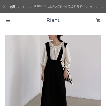
𓈒 𓏸 𓐍 𓂃 𓈒𓏸 8.000円以上のお買い物で送料無料！𓈒 𓏸 𓐍 𓂃