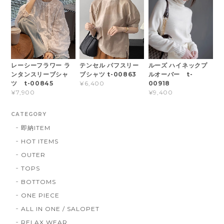
レーシーフラワー ラ
テンセル パフスリー
ルーズ ハイネックプ
ンタンスリーブシャ
ブシャツ t-00863
ルオーバー t-
ツ t-00845
00918
¥6,400
¥7,900
¥9,400
CATEGORY
即納ITEM
HOT ITEMS
OUTER
TOPS
BOTTOMS
ONE PIECE